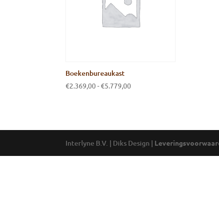
Boekenbureaukast
Prijsklasse:
€
2.369,00
-
€
5.779,00
€2.369,00
tot
€5.779,00
Interlyne B.V. | Diks Design |
Leveringsvoorwaar